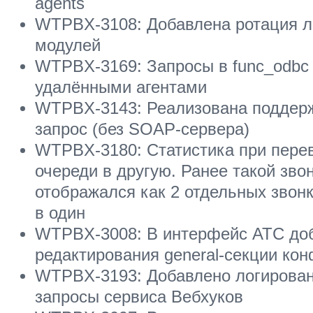
agents
WTPBX-3108: Добавлена ротация л
модулей
WTPBX-3169: Запросы в func_odbc 
удалёнными агентами
WTPBX-3143: Реализована поддержк
запрос (без SOAP-сервера)
WTPBX-3180: Статистика при перев
очереди в другую. Ранее такой звон
отображался как 2 отдельных звонк
в один
WTPBX-3008: В интерфейс АТС до
редактирования general-секции конф
WTPBX-3193: Добавлено логирован
запросы сервиса Вебхуков