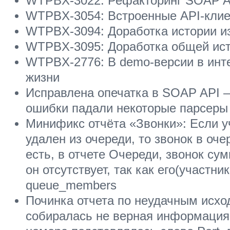
WTPBX-3022: Рефакторинг SOAP A
WTPBX-3054: Встроенные API-кли
WTPBX-3094: Доработка истории и
WTPBX-3095: Доработка общей ис
WTPBX-2776: В demo-версии в инт
жизни
Исправлена опечатка в SOAP API —
ошибки падали некоторые парсеры
Минификс отчёта «Звонки»: Если у
удален из очереди, то звонок в оче
есть, в отчете Очереди, звонок сум
он отсутствует, так как его(участни
queue_members
Починка отчета по неудачным исхо
собиралась не верная информация