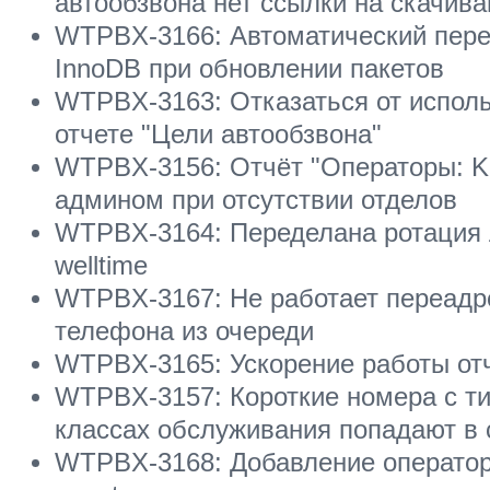
автообзвона нет ссылки на скачива
WTPBX-3166: Автоматический пере
InnoDB при обновлении пакетов
WTPBX-3163: Отказаться от испол
отчете "Цели автообзвона"
WTPBX-3156: Отчёт "Операторы: KP
админом при отсутствии отделов
WTPBX-3164: Переделана ротация ло
welltime
WTPBX-3167: Не работает переадр
телефона из очереди
WTPBX-3165: Ускорение работы отч
WTPBX-3157: Короткие номера с т
классах обслуживания попадают в 
WTPBX-3168: Добавление оператор