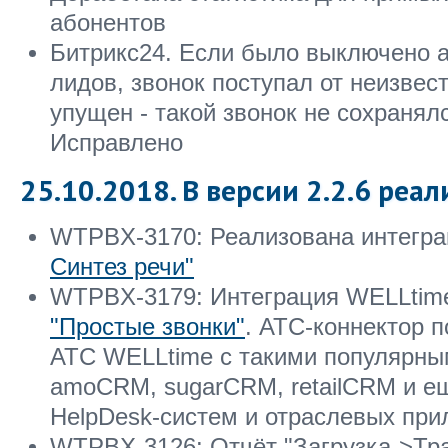
абонентов
Битрикс24. Если было выключено 
лидов, звонок поступал от неизвес
упущен - такой звонок не сохранял
Исправлено
25.10.2018. В версии 2.2.6 реал
WTPBX-3170: Реализована интегра
Синтез речи"
WTPBX-3179: Интеграция WELLtime
"Простые звонки"
. АТС-коннектор п
АТС WELLtime с такими популярны
amoCRM, sugarCRM, retailCRM и е
HelpDesk-систем и отраслевых пр
WTPBX-3126: Отчёт "Загрузка->Тр