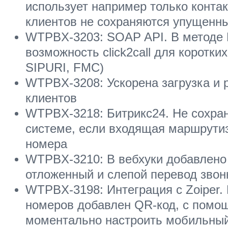
использует например только контак
клиентов не сохраняются упущенн
WTPBX-3203: SOAP API. В методе 
возможность click2call для коротк
SIPURI, FMC)
WTPBX-3208: Ускорена загрузка и 
клиентов
WTPBX-3218: Битрикс24. Не сохра
системе, если входящая маршрутиз
номера
WTPBX-3210: В вебхуки добавлено 
отложенный и слепой перевод звон
WTPBX-3198: Интеграция с Zoiper. 
номеров добавлен QR-код, с помо
моментально настроить мобильный