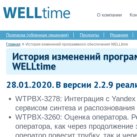
О компании
Ко
Подписка (облачная лицензия)
Продукты
Решения
»
Главная
История изменений программного обеспечения WELLtime
История изменений програ
WELLtime
28.01.2020. В версии 2.2.9 реал
WTPBX-3278: Интеграция с Yandex 
сервисом синтеза и распознования 
WTPBX-3260: Оценка оператора. Р
оператора, как через продолжение з
оператор повесит трубку, так и чер