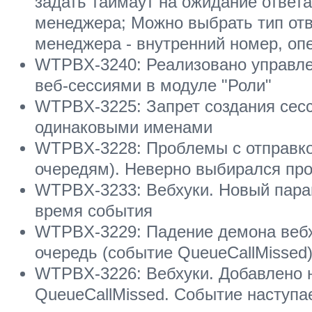
задать таймаут на ожидание ответа
менеджера; Можно выбрать тип отв
менеджера - внутренний номер, оп
WTPBX-3240: Реализовано управле
веб-сессиями в модуле "Роли"
WTPBX-3225: Запрет создания сесс
одинаковыми именами
WTPBX-3228: Проблемы с отправкой
очередям). Неверно выбирался пр
WTPBX-3233: Вебхуки. Новый пара
время события
WTPBX-3229: Падение демона вебх
очередь (событие QueueCallMissed
WTPBX-3226: Вебхуки. Добавлено 
QueueCallMissed. Событие наступае