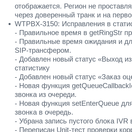
отображается. Регион не проставл
через доверенный транк и на перв
WTPBX-3150: Исправления в стати
- Правильное время в getRingStr пр
- Правильные время ожидания и дл
SIP-трансфером.
- Добавлен новый статус «Выход и
статистику
- Добавлен новый статус «Заказ оц
- Новая функция getQueueCallbackI
звонка из очереди.
- Новая функция setEnterQueue для 
звонка в очередь.
- Убрана запись пустого блока IVR в
- Переписан Unit-тест проверки кор