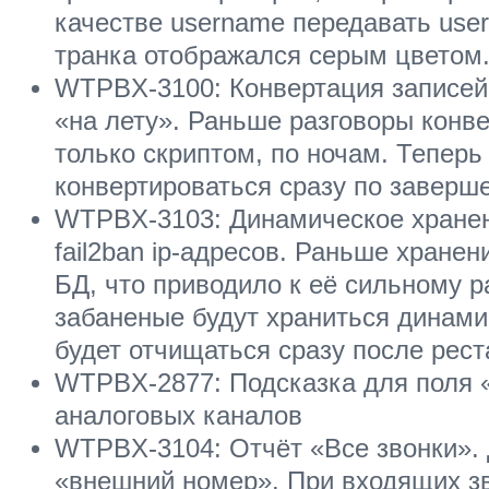
качестве username передавать use
транка отображался серым цветом
WTPBX-3100: Конвертация записей 
«на лету». Раньше разговоры конв
только скриптом, по ночам. Тепер
конвертироваться сразу по заверш
WTPBX-3103: Динамическое хранен
fail2ban ip-адресов. Раньше хранен
БД, что приводило к её сильному 
забаненые будут храниться динами
будет отчищаться сразу после реста
WTPBX-2877: Подсказка для поля 
аналоговых каналов
WTPBX-3104: Отчёт «Все звонки».
«внешний номер». При входящих зв