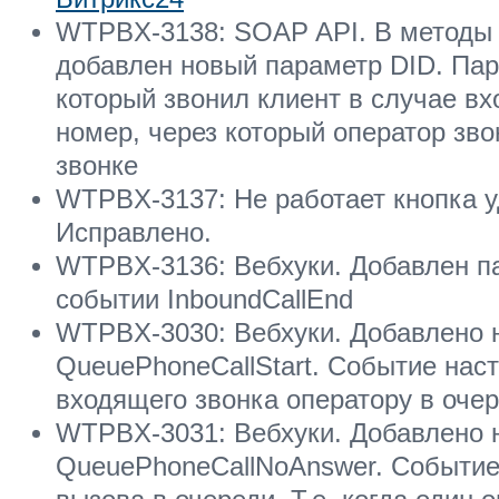
WTPBX-3138: SOAP API. В методы к
добавлен новый параметр DID. Пар
который звонил клиент в случае вх
номер, через который оператор зв
звонке
WTPBX-3137: Не работает кнопка у
Исправлено.
WTPBX-3136: Вебхуки. Добавлен па
событии InboundCallEnd
WTPBX-3030: Вебхуки. Добавлено 
QueuePhoneCallStart. Событие нас
входящего звонка оператору в оче
WTPBX-3031: Вебхуки. Добавлено 
QueuePhoneCallNoAnswer. Событие