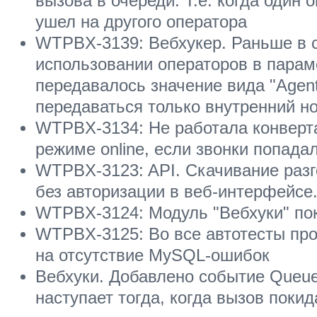
вызова в очереди. Т.е. когда один 
ушел на другого оператора
WTPBX-3139: Вебхукер. Раньше в 
использовании операторов в параме
передавалось значение вида "Agent
передаваться только внутренний н
WTPBX-3134: Не работала конверта
режиме online, если звонки попада
WTPBX-3123: API. Скачивание раз
без авторизации в веб-интерфейсе
WTPBX-3124: Модуль "Вебхуки" по
WTPBX-3125: Во все автотесты про
на отсутствие MySQL-ошибок
Вебхуки. Добавлено событие Queue
наступает тогда, когда вызов покид