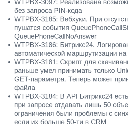
WTPBX-3097: Реализована возмож
без запроса PIN-кода
WTPBX-3185: Вебхуки. При отсутств
пушатся события QueuePhoneCallSt
QueuePhoneCallNoAnswer
WTPBX-3186: Битрикс24. Логирова
автоматической маршрутизации на
WTPBX-3181: Скрипт для скачивания
раньше умел принимать только Uni
GET-параметра. Теперь может при
файла
WTPBX-3184: В API Битрикс24 есть
при запросе отдавать лишь 50 объек
ограничения были проблемы с синх
если их больше 50-ти в CRM