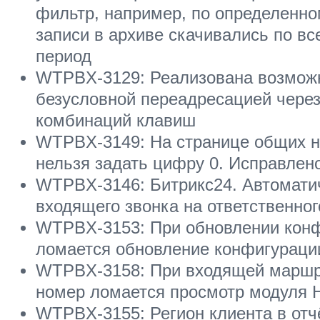
фильтр, например, по определенно
записи в архиве скачивались по в
период
WTPBX-3129: Реализована возмож
безусловной переадресацией чере
комбинаций клавиш
WTPBX-3149: На странице общих н
нельзя задать цифру 0. Исправлен
WTPBX-3146: Битрикс24. Автомати
входящего звонка на ответственно
WTPBX-3153: При обновлении конф
ломается обновление конфигураци
WTPBX-3158: При входящей маршру
номер ломается просмотр модуля 
WTPBX-3155: Регион клиента в отчё