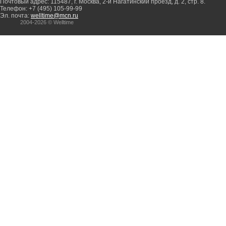
Почтовый адрес: 115487, г. Москва, 2-й Нагатинский проезд, д. 2, стр. 8.
Телефон: +7 (495) 105-99-99
Эл. почта:
welltime@mcn.ru
2004-2026 © Welltime