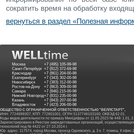
сократить время на обработку входящ
вернуться в раздел «Полезная инфор
Москва
+7 (495) 105-99-98
Санкт-Петербург
+7 (812) 372-69-98
Краснодар
+7 (861) 204-00-98
Екатеринбург
+7 (343) 302-00-98
Новосибирск
+7 (383) 312-00-98
Ростов-на-Дону
+7 (863) 309-00-98
Самара
+7 (846) 215-00-98
Нижний Новгород
+7 (831) 235-00-98
Казань
+7 (843) 207-00-98
Владивосток
+7 (423) 206-00-98
ОБЩЕСТВО С ОГРАНИЧЕННОЙ ОТВЕТСТВЕННОСТЬЮ "ВЕЛЛСТАРТ",
ИНН: 7724899307; КПП: 772801001; ОГРН 5137746103160; ОКВЭД 62.01.
Коды видов деятельности по приказу МинЦифры от 11.05.2023 № 449: 1.01, 2.0
Зарегистрировано в Реестре аккредитованных организаций, осуществляющи
технологий под № 4422 от 27.10.2014 г.
Юр. адрес: 117574, город Москва, проезд Одоевского, д. 3 к. 7, помещ. II офис 