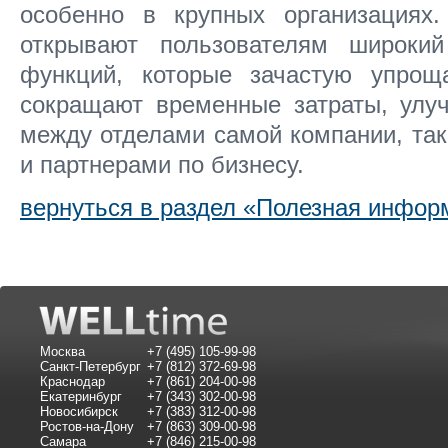
особенно в крупных организация
открывают пользователям широки
функций, которые зачастую упроща
сокращают временные затраты, улу
между отделами самой компании, та
и партнерами по бизнесу.
вернуться в раздел «Полезная инфор
Москва
+7 (495) 105-99-98
Санкт-Петербург
+7 (812) 372-69-98
Краснодар
+7 (861) 204-00-98
Екатеринбург
+7 (343) 302-00-98
Новосибирск
+7 (383) 312-00-98
Ростов-на-Дону
+7 (863) 309-00-98
Самара
+7 (846) 215-00-98