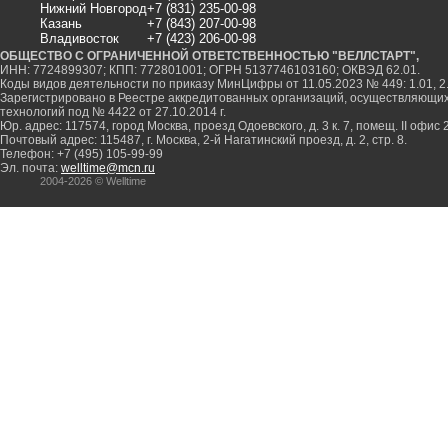
Нижний Новгород
+7 (831) 235-00-98
Казань
+7 (843) 207-00-98
Владивосток
+7 (423) 206-00-98
ОБЩЕСТВО С ОГРАНИЧЕННОЙ ОТВЕТСТВЕННОСТЬЮ "ВЕЛЛСТАРТ",
ИНН: 7724899307; КПП: 772801001; ОГРН 5137746103160; ОКВЭД 62.01.
Коды видов деятельности по приказу МинЦифры от 11.05.2023 № 449: 1.01, 2.0
Зарегистрировано в Реестре аккредитованных организаций, осуществляющи
технологий под № 4422 от 27.10.2014 г.
Юр. адрес: 117574, город Москва, проезд Одоевского, д. 3 к. 7, помещ. II офис 
Почтовый адрес: 115487, г. Москва, 2-й Нагатинский проезд, д. 2, стр. 8.
Телефон: +7 (495) 105-99-99
Эл. почта:
welltime@mcn.ru
2004-2026 © Welltime