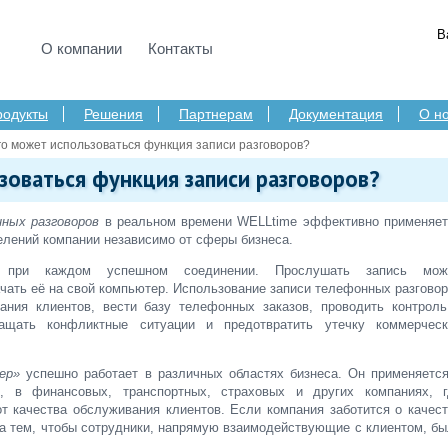
В
О компании
Контакты
родукты
Решения
Партнерам
Документация
О н
го может использоваться функция записи разговоров?
зоваться функция записи разговоров?
ных разговоров
в реальном времени WELLtime эффективно применяет
елений компании независимо от сферы бизнеса.
ки при каждом успешном соединении. Прослушать запись мож
ачать её на свой компьютер. Использование записи телефонных разгово
ания клиентов, вести базу телефонных заказов, проводить контроль
ращать конфликтные ситуации и предотвратить утечку коммерческ
ер»
успешно работает в различных областях бизнеса. Он применяется
ий, в финансовых, транспортных, страховых и других компаниях, г
т качества обслуживания клиентов. Если компания заботится о качес
за тем, чтобы сотрудники, напрямую взаимодействующие с клиентом, б