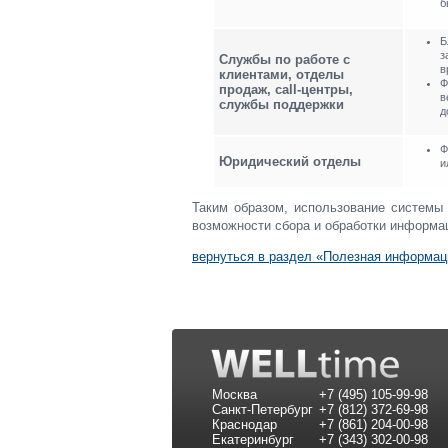
б
Б
з
Службы по работе с
в
клиентами, отделы
Ф
продаж, сall-центры,
в
службы поддержки
д
Ф
Юридический отделы
и
Таким образом, использование системы
возможности сбора и обработки информа
вернуться в раздел «Полезная информац
Москва
+7 (495) 105-99-98
Санкт-Петербург
+7 (812) 372-69-98
Краснодар
+7 (861) 204-00-98
Екатеринбург
+7 (343) 302-00-98