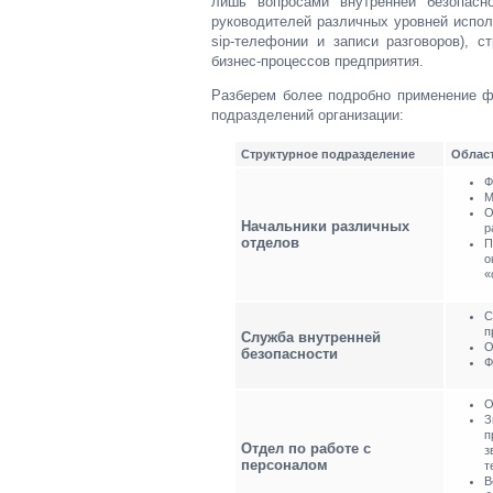
лишь вопросами внутренней безопасн
руководителей различных уровней испол
sip-телефонии и записи разговоров), 
бизнес-процессов предприятия.
Разберем более подробно применение фу
подразделений организации:
Структурное подразделение
Облас
Ф
М
О
Начальники различных
р
отделов
П
о
«
С
п
Служба внутренней
О
безопасности
Ф
О
З
п
Отдел по работе с
з
персоналом
т
В