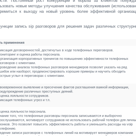
ости. Постоянный рост конкуренции и борьба за клиентов побужда
ьзовать новые методы улучшения качества обслуживания (использова
стремиться к выходу на новый уровень более эффективной организац
нкции запись sip разговоров для решения задач различных структур
ть применения
иксация договоренностей, достигнутых в ходе телефонных переговоров.
ониторинг и оценка работы персонала.
рганизация корпоративных тренингов по повышению эффективности телефонных
азговоров с клиентами.
роведение анализа телефонных разговоров менеджеров позволит указать на ряд
шибок или наоборот, продемонстрировать хорошие примеры и научить обходить
острые углы» в переговорах с клиентами.
воевременное выявление и пресечение фактов разглашения важной информации,
редупреждение различных преступных деяний.
ценка лояльности сотрудников.
иксация телефонных угроз и т.п.
ценка лояльности персонала.
нание того, что телефонные разговоры персонала записываются и выборочно
рослушиваются, мотивирует сотрудников не использовать рабочий телефон для личн
вонков. Это позволит повысить эффективность работы и уменьшить расходы на voip
елефонию.
едение записи разговоров с телефонных линий на мотивирует менеджеров компании