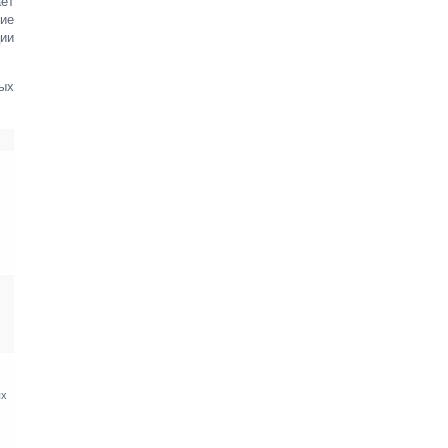
ет
ние
ии
ных
ых