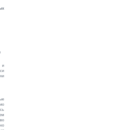
ых
я
о и
иси
ки
ные
имо
сь
Тем
 во
ько