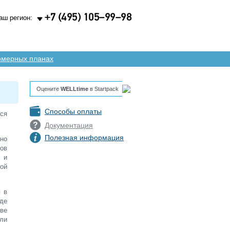
+7
(495)
105–99–98
аш регион:
омерных планах
Оцените
WELLtime
в Startpack
Способы оплаты
ся
Документация
Полезная информация
но
ров
 и
ой
 в
де
тве
ыли