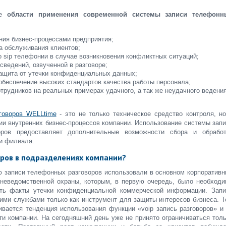
ие
области применения современной системы записи телефонн
ия бизнес-процессами предприятия;
а обслуживания клиентов;
о sip телефонии в случае возникновения конфликтных ситуаций;
сведений, озвученной в разговоре;
ащита от утечки конфиденциальных данных;
беспечение высоких стандартов качества работы персонала;
трудников на реальных примерах удачного, а так же неудачного ведени
говоров WELLtime
- это не только техническое средство контроля, н
и внутренних бизнес-процессов компании. Использование системы зап
ров предоставляет дополнительные возможности сбора и обработ
и филиала.
оров в подразделениях компании?
ю записи телефонных разговоров использовали в основном корпоратив
вневедомственной охраны, которым, в первую очередь, было необход
ть факты утечки конфиденциальной коммерческой информации. Запи
кими службами только как инструмент для защиты интересов бизнеса. 
ивается тенденция использования функции «voip запись разговоров» и
ти компании. На сегодняшний день уже не принято ограничиваться тол