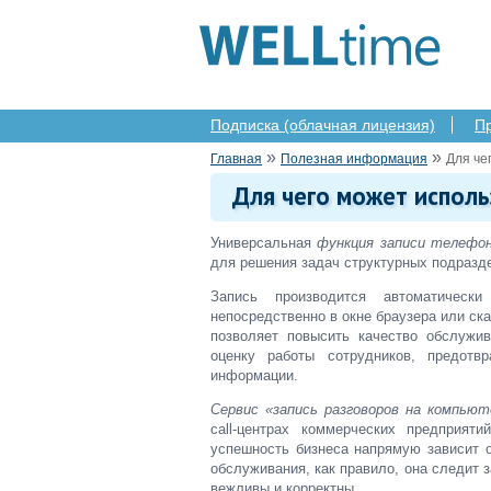
Подписка (облачная лицензия)
П
»
»
Главная
Полезная информация
Для че
Для чего может исполь
Универсальная
функция записи телефон
для решения задач структурных подразд
Запись производится автоматичес
непосредственно в окне браузера или ск
позволяет повысить качество обслужив
оценку работы сотрудников, предотв
информации.
Сервис «запись разговоров на компьют
call-центрах коммерческих предприят
успешность бизнеса напрямую зависит о
обслуживания, как правило, она следит 
вежливы и корректны.