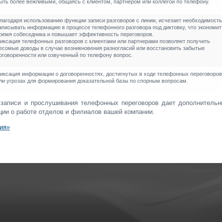
ыть более вежливыми, общаясь с клиентом, партнером или коллегой по телефону.
лагодаря использованию функции записи разговоров с линии, исчезает необходимость
аписывать информацию в процессе телефонного разговора под диктовку, что экономит
ремя собеседника и повышает эффективность переговоров.
иксация телефонных разговоров с клиентами или партнерами позволяет получить
есомые доводы в случае возникновения разногласий или восстановить забытые
оговоренности или озвученный по телефону вопрос.
иксация информации о договоренностях, достигнутых в ходе телефонных переговоров
ли угрозах для формирования доказательной базы по спорным вопросам.
 записи и прослушивания телефонных переговоров дает дополнительн
ции о работе отделов и филиалов вашей компании.
ия»