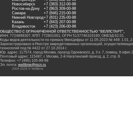
Новосибирск
+7 (383) 312-00-98
Ростов-на-Дону
+7 (863) 309-00-98
Самара
+7 (846) 215-00-98
Нижний Новгород
+7 (831) 235-00-98
Казань
+7 (843) 207-00-98
Владивосток
+7 (423) 206-00-98
ОБЩЕСТВО С ОГРАНИЧЕННОЙ ОТВЕТСТВЕННОСТЬЮ "ВЕЛЛСТАРТ",
ИНН: 7724899307; КПП: 772801001; ОГРН 5137746103160; ОКВЭД 62.01.
Коды видов деятельности по приказу МинЦифры от 11.05.2023 № 449: 1.01, 2.0
Зарегистрировано в Реестре аккредитованных организаций, осуществляющи
технологий под № 4422 от 27.10.2014 г.
Юр. адрес: 117574, город Москва, проезд Одоевского, д. 3 к. 7, помещ. II офис 
Почтовый адрес: 115487, г. Москва, 2-й Нагатинский проезд, д. 2, стр. 8.
Телефон: +7 (495) 105-99-99
Эл. почта:
welltime@mcn.ru
2004-2026 © Welltime